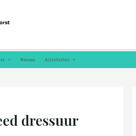
rst
Nieuws
Activiteiten
eed dressuur