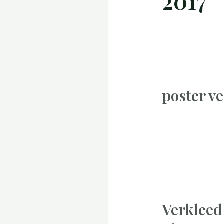
2017
poster v
Verkleed