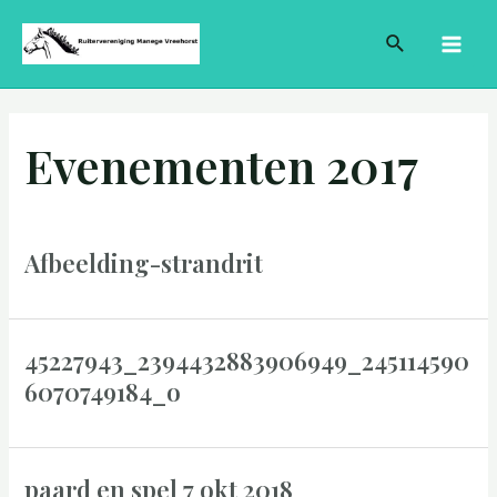
Ga
Berichten
MAI
Zoeken
naar
paginering
MEN
de
inhoud
Evenementen 2017
Afbeelding-strandrit
45227943_2394432883906949_245114590
6070749184_o
paard en spel 7 okt 2018