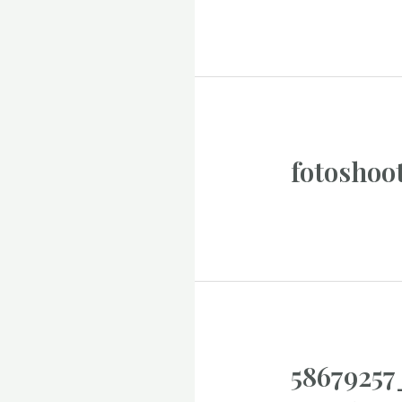
fotoshoo
58679257