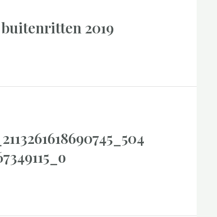
 buitenritten 2019
_2113261618690745_504
67349115_o