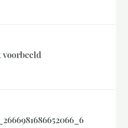
t voorbeeld
_2666981686652066_6