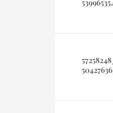
53996535
57258248
5042763