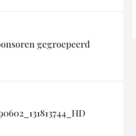
ponsoren gegroepeerd
90602_131813744_HD