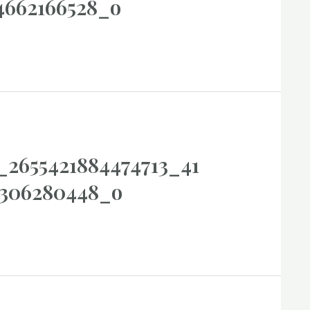
4662166528_o
_2655421884474713_41
6306280448_o