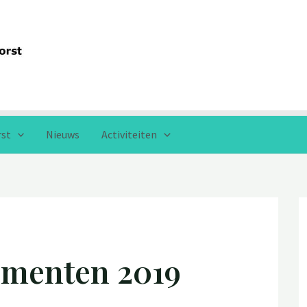
rst
Nieuws
Activiteiten
menten 2019