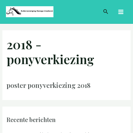
Ga
MAI
Zoeken
naar
MEN
de
inhoud
2018 -
ponyverkiezing
poster ponyverkiezing 2018
Recente berichten