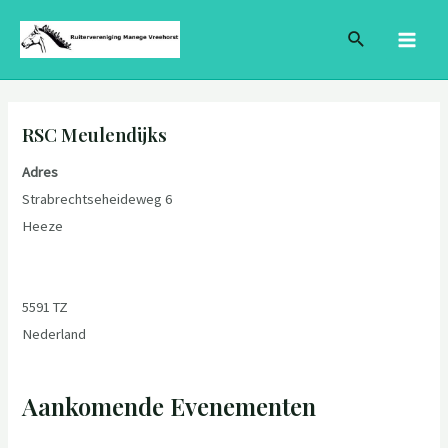
Ga
Bericht
MAI
Zoeken
naar
navigatie
MEN
de
inhoud
RSC Meulendijks
Adres
Strabrechtseheideweg 6
Heeze
5591 TZ
Nederland
Aankomende Evenementen