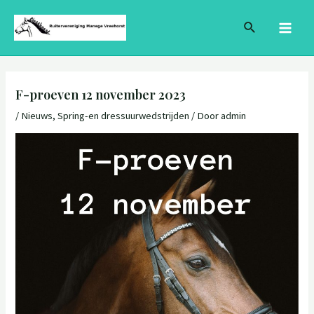
Ga
Bericht
MAI
Zoeken
naar
navigatie
MEN
de
inhoud
F-proeven 12 november 2023
/
Nieuws
,
Spring-en dressuurwedstrijden
/ Door
admin